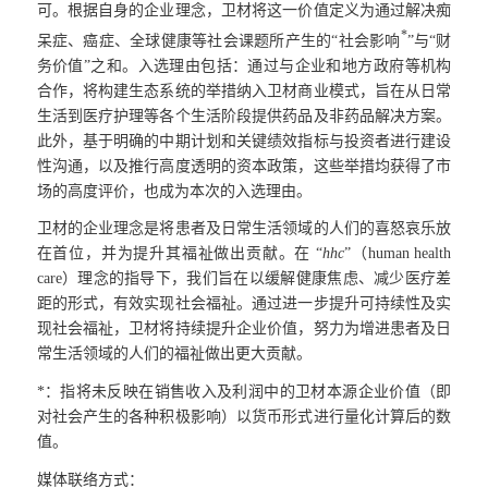
可。根据自身的企业理念，卫材将这一价值定义为通过解决痴
*
呆症、癌症、全球健康等社会课题所产生的“社会影响
”与“财
务价值”之和。入选理由包括：通过与企业和地方政府等机构
合作，将构建生态系统的举措纳入卫材商业模式，旨在从日常
生活到医疗护理等各个生活阶段提供药品及非药品解决方案。
此外，基于明确的中期计划和关键绩效指标与投资者进行建设
性沟通，以及推行高度透明的资本政策，这些举措均获得了市
场的高度评价，也成为本次的入选理由。
卫材的企业理念是将患者及日常生活领域的人们的喜怒哀乐放
在首位，并为提升其福祉做出贡献。在 “
hhc
”（human health
care）理念的指导下，我们旨在以缓解健康焦虑、减少医疗差
距的形式，有效实现社会福祉。通过进一步提升可持续性及实
现社会福祉，卫材将持续提升企业价值，努力为增进患者及日
常生活领域的人们的福祉做出更大贡献。
*：指将未反映在销售收入及利润中的卫材本源企业价值（即
对社会产生的各种积极影响）以货币形式进行量化计算后的数
值。
媒体联络方式：