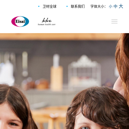
•
•
大
中
卫材全球
联系我们
字体大小：
小