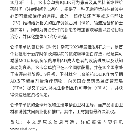
10月6日上市。仑卡奈单抗IQLIK可为患者及其照料者缩短给
药时间（注射时间约15秒），提供了一种无需担忧前往输液中
心即可继续治疗的选择。此外，该疗法还有望减少与静脉
（IV）维持给药相关的医疗资源占用（例如：输液准备和护士
监护等），同时为符合条件的新患者增加输液容量以启动初始
治疗，并优化整体AD治疗流程。
仑卡奈单抗曾获评《时代》杂志“2023年最佳发明”之一，是首
个获批用于治疗阿尔茨海默病的抗淀粉样蛋白疗法，经证实可
减缓MCI及轻度痴呆的早期AD成人患者的疾病进展以及认知
和功能衰退。仑卡奈单抗已在50个国家获批，并在10个国家处
于审评审批阶段。9月初，卫材就仑卡奈单抗IQLIK作为早期
AD皮下起始剂量治疗药物，向美国食品药品监督管理局
（FDA）提交了滚动补充生物制品许可申请（sBLA），并获
得快速通道资格认定。
仑卡奈单抗的全球开发和注册申请由卫材主导，而产品则由卫
材和渤健共同商业化和推广。其中，卫材拥有最终决策权。
备注：本文是原文信息节选，详细报告内容详见
www.eisai.com。