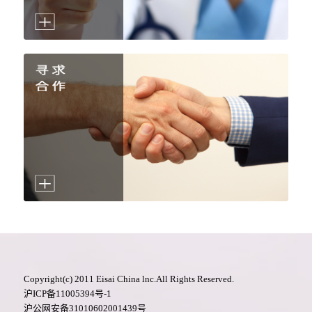
Copyright(c) 2011 Eisai China lnc.All Rights Reserved.
沪ICP备11005394号-1
沪公网安备31010602001439号