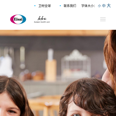
•
•
大
中
卫材全球
联系我们
字体大小：
小