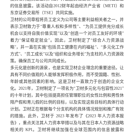
的信息披露。该活动自2012财年起由经济产业省（METI）和
东京证券交易所（TSE）共同实施。
卫材的公司章程将员工定义为公司等主要利益相关者之一，并
表示卫材致力于“尊重人权和多样性”、“为员工提供充分成长
机会以支持自我价值实现”以及“创造一个对员工友好的环境”
着力“保证稳定就业”。因此，卫材制定了“综合人力资源战
略”，并一直在实施“包括员工健康在内的福祉”、“多元化工作
方式”、“员工成长”以及“组织和业务增长”为支柱的人力资源政
策。确保员工与公司共同成长。
多元化是创新的源泉，也是实现卫材企业理念的重要途径。让
具有不同价值观的人能够发挥积极作用，而不受国籍、性别、
年龄或其他因素的影响。这是卫材一直致力于创造的企业文
化。2021年，卫材制定了一项名为“卫材多元化与包容性2021”
的十年计划，其中包括提高担任管理职位的女性比例和男性休
陪产假和育儿假的比例的目标，以及实现这些目标的具体行动
计划。卫材正在根据每个分支机构的具体情况规划和推广有效
的措施。此外，卫材于 2023 年发布了《2023 年人力资本报
告》，重点关注其人力资本举措以及与其在日本人力资源战略
相关的 KPI。卫材将继续加强在全球范围内的信息披露和