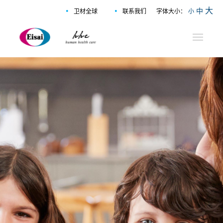
•
•
大
中
卫材全球
联系我们
字体大小：
小