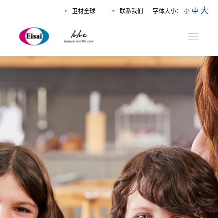
•
•
大
中
卫材全球
联系我们
字体大小：
小