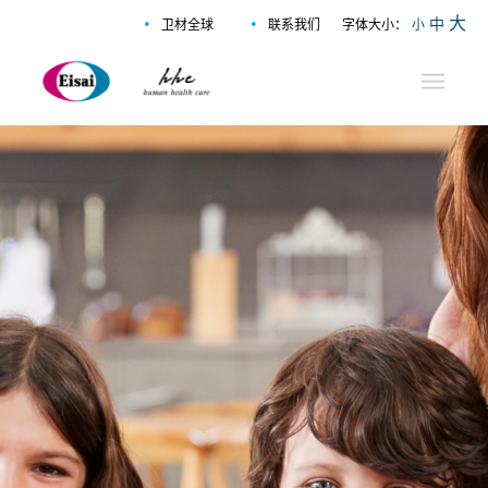
•
•
大
中
卫材全球
联系我们
字体大小：
小