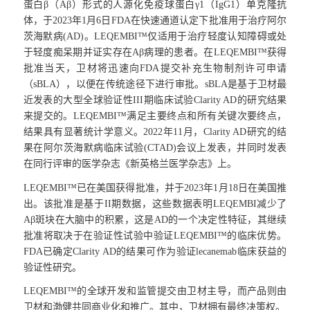
蛋白β（Aβ）形式的人源化免疫球蛋白γ1（IgG1）单克隆抗
体，于2023年1月6日FDA在快速通道认定下批准用于治疗阿尔
茨海默病(AD)。LEQEMBI™仅适用于治疗轻度认知障碍或处
于轻度痴呆期并证实存在Aβ病理的患者。在LEQEMBI™获得
批准当天，卫材将迅速向FDA提交补充生物制剂许可申请
（sBLA），以便在传统途径下进行审批。sBLA是基于卫材最
近发表的大型全球验证性III期临床试验Clarity AD的研究结果
来提交的。LEQEMBI™满足主要终点和所有关键次要终点，
结果具有显著统计学意义。2022年11月，Clarity AD研究的结
果在阿尔茨海默病临床试验(CTAD)会议上发表，并同时发表
在同行评审的医学杂志《新英格兰医学杂志》上。
LEQEMBI™已在美国获得批准，并于2023年1月18日在美国推
出。该批准是基于II期数据，这些数据表明LEQEMBI减少了
Aβ斑块在大脑中的积累，这是AD的一个决定性特征，其继续
批准将取决于在验证性试验中验证LEQEMBI™的临床优势。
FDA已确定Clarity AD的结果可作为验证lecanemab临床获益的
验证性研究。
LEQEMBI™的全球开发和监管提交由卫材主导，而产品则由
卫材和渤健共同商业化和推广。其中，卫材拥有最终决策权。