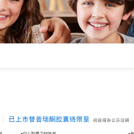
闻
品批号 ●空心胶囊卫材批号 ●有效