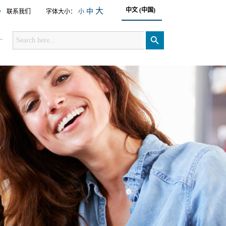
•
大
中文 (中国)
中
联系我们
字体大小：
小
Search
for:
搜索按钮
厂