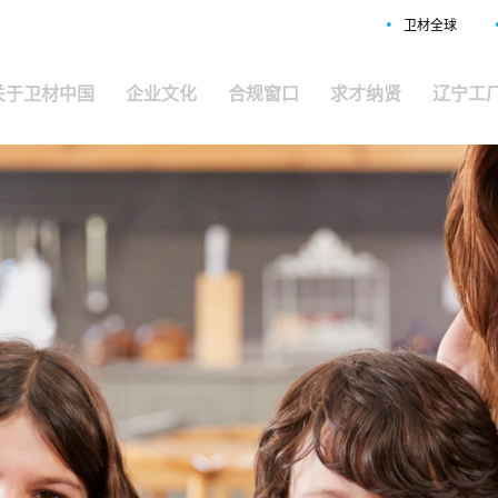
•
卫材全球
关于卫材中国
企业文化
合规窗口
求才纳贤
辽宁工