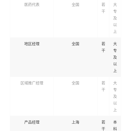
医药代表
全国
若
大
干
专
及
以
上
地区经理
全国
若
大
干
专
及
以
上
区域推广经理
全国
若
大
干
专
及
以
上
产品经理
上海
若
本
干
科