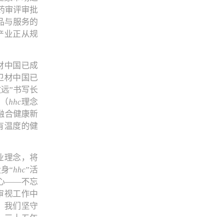
药审评审批
品与服务的
产业正从规
。
材中国已成
卫材中国已
远”书写长
”（
hhc
理念
融合健康新
有温度的健
）企业理念，将
身“
hhc
”活
心——不忘
审视工作中
，我们坚守