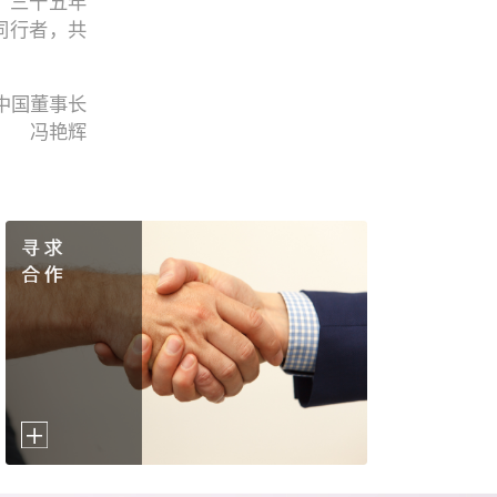
。三十五年
同行者，共
中国董事长
冯艳辉