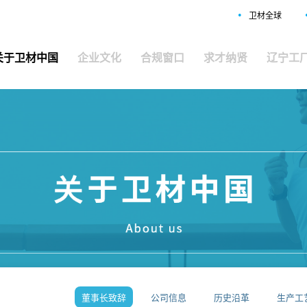
•
卫材全球
关于卫材中国
企业文化
合规窗口
求才纳贤
辽宁工
国
董事长致辞
公司信息
历史沿革
生产工