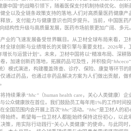
健康中国”的战略引领下，随着医保支付机制持续优化、创新
健全以及全链条政策支持的落地,人们对高质量医药健康产
续释放，支付能力与健康意识也同步提升。当前，中国医药
向结构性升级与高质量发展，医药市场前景更加广阔、多元
药产业的飞速发展备受世界瞩目。从卫材全球布局来看，卫
材全球创新与业绩增长的关键引擎与重要支柱。2026年，
年增长与运营计划”。未来，卫材中国将以“精准布局、深耕致
卷，加速创新药落地，拓展药品可及性，并积极向“
hhc
eco
统）模式演进，构建覆盖筛查、诊疗、保险、康复等环节的
不仅通过药品，也通过非药品解决方案为人们做出贡献，做
。
国将持续秉承
“hhc”
（human health care，关心人类健康
与公众健康放在首位。我们鼓励员工每年用1%的工作时间投
在全国范围内会开展上百次“
hhc
”活动。“
hhc
”是卫材人的初
方得始终。希望每一位卫材人都能始终保持这份初心，以此
决策，用实际行动践行“关心人类健康”的使命。与此同时