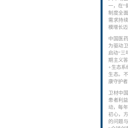
一，在“
制度全面
需求持
模增长迈
中国医
为驱动卫
启动“三
期主义答
+生态系
生态。
康守护者
卫材中
患者利益
动，每年
初心，
的问题与