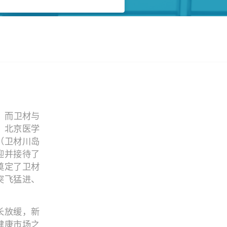
。而卫材与
，北京医学
（卫材川岛
迎并接待了
奠定了卫材
突飞猛进、
长放缓，新
健康市场之