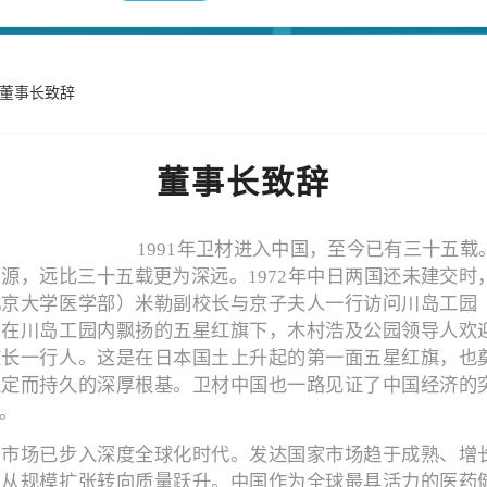
董事长致辞
董事长致辞
1991年卫材进入中国，至今已有三十五载
源，远比三十五载更为深远。1972年中日两国还未建交时
北京大学医学部）米勒副校长与京子夫人一行访问川岛工园
。在川岛工园内飘扬的五星红旗下，木村浩及公园领导人欢
校长一行人。这是在日本国土上升起的第一面五星红旗，也
坚定而持久的深厚根基。卫材中国也一路见证了中国经济的
。
药市场已步入深度全球化时代。发达国家市场趋于成熟、增
正从规模扩张转向质量跃升。中国作为全球最具活力的医药