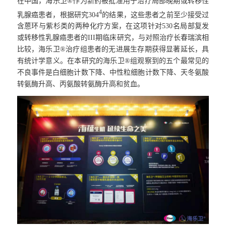
在中国，海乐卫®作为新药被批准用于治疗局部晚期或转移性
4
乳腺癌患者，根据研究304
的结果，这些患者之前至少接受过
含蒽环与紫杉类的两种化疗方案，在这项针对530名局部复发
或转移性乳腺癌患者的III期临床研究，与对照治疗长春瑞滨相
比较，海乐卫®治疗组患者的无进展生存期获得显著延长，具
有统计学意义。在本研究的海乐卫®组观察到的五个最常见的
不良事件是白细胞计数下降、中性粒细胞计数下降、天冬氨酸
转氨酶升高、丙氨酸转氨酶升高和贫血。