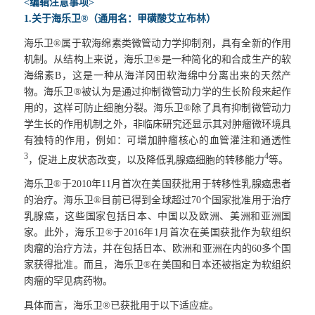
<
编辑注意事项>
1.
关于海乐卫®（通用名：甲磺酸艾立布林）
海乐卫®属于软海绵素类微管动力学抑制剂，具有全新的作用
机制。从结构上来说，海乐卫®是一种简化的和合成生产的软
海绵素B，这是一种从海洋冈田软海绵中分离出来的天然产
物。海乐卫®被认为是通过抑制微管动力学的生长阶段来起作
用的，这样可防止细胞分裂。海乐卫®除了具有抑制微管动力
学生长的作用机制之外，非临床研究还显示其对肿瘤微环境具
有独特的作用，例如：可增加肿瘤核心的血管灌注和通透性
3
4
，促进上皮状态改变，以及降低乳腺癌细胞的转移能力
等。
海乐卫®于2010年11月首次在美国获批用于转移性乳腺癌患者
的治疗。海乐卫®目前已得到全球超过70个国家批准用于治疗
乳腺癌，这些国家包括日本、中国以及欧洲、美洲和亚洲国
家。此外，海乐卫®于2016年1月首次在美国获批作为软组织
肉瘤的治疗方法，并在包括日本、欧洲和亚洲在内的60多个国
家获得批准。而且，海乐卫®在美国和日本还被指定为软组织
肉瘤的罕见病药物。
具体而言，海乐卫®已获批用于以下适应症。