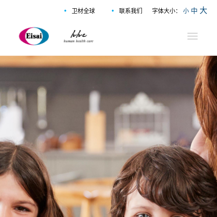
•
•
大
中
卫材全球
联系我们
字体大小：
小