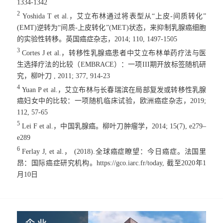
1334-1342
2
Yoshida T et al.，艾立布林通过将表型从“上皮-间质转化”
(EMT)逆转为“间质-上皮转化”(MET)状态，来抑制乳腺癌细胞
的实验性转移。英国癌症杂志，2014; 110, 1497-1505
3
Cortes J et al.，转移性乳腺癌患者中艾立布林单药疗法与医
生选择疗法的比较（EMBRACE）：一项III期开放标签随机研
究，柳叶刀 , 2011; 377, 914-23
4
Yuan P et al.，艾立布林与长春瑞滨在局部复发或转移性乳腺
癌妇女中的比较：一项随机临床试验，欧洲癌症杂志，2019;
112, 57-65
5
Lei F et al.，中国乳腺癌。柳叶刀肿瘤学，2014; 15(7), e279–
e289
6
Ferlay J, et al.， (2018).全球癌症瞭望：今日癌症。法国里
昂：国际癌症研究机构。https://gco.iarc.fr/today, 截至2020年1
月10日