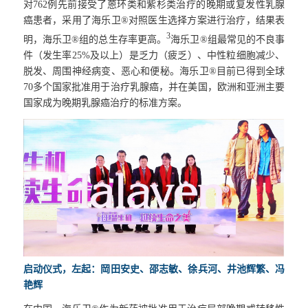
对762例先前接受了蒽环类和紫杉类治疗的晚期或复发性乳腺
癌患者，采用了海乐卫®对照医生选择方案进行治疗，结果表
3
明，海乐卫®组的总生存率更高。
海乐卫®组最常见的不良事
件（发生率25%及以上）是乏力（疲乏）、中性粒细胞减少、
脱发、周围神经病变、恶心和便秘。海乐卫®目前已得到全球
70多个国家批准用于治疗乳腺癌，并在美国，欧洲和亚洲主要
国家成为晚期乳腺癌治疗的标准方案。
启动仪式，左起：岡田安史、邵志敏、徐兵河、井池辉繁、冯
艳辉