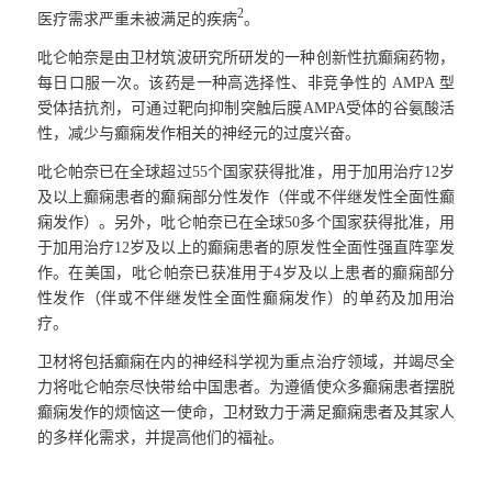
2
医疗需求严重未被满足的疾病
。
吡仑帕奈是由卫材筑波研究所研发的一种创新性抗癫痫药物，
每日口服一次。该药是一种高选择性、非竞争性的
AMPA
型
受体拮抗剂，可通过靶向抑制突触后膜
AMPA
受体的谷氨酸活
性，减少与癫痫发作相关的神经元的过度兴奋。
吡仑帕奈已在全球超过
55
个国家获得批准，用于加用治疗
12
岁
及以上癫痫患者的癫痫部分性发作（伴或不伴继发性全面性癫
痫发作）。另外，吡仑帕奈已在全球
50
多个国家获得批准，用
于加用治疗
12
岁及以上的癫痫患者的原发性全面性强直阵挛发
作。在美国，吡仑帕奈已获准用于
4
岁及以上患者的癫痫部分
性发作（伴或不伴继发性全面性癫痫发作）的单药及加用治
疗。
卫材将包括癫痫在内的神经科学视为重点治疗领域，并竭尽全
力将吡仑帕奈尽快带给中国患者。为遵循使众多癫痫患者摆脱
癫痫发作的烦恼这一使命，卫材致力于满足癫痫患者及其家人
的多样化需求，并提高他们的福祉。