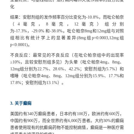
化
结果：安慰剂组的发作频率百分比变化为
-10.8%
，而吡仑帕奈
（
4
毫克，
8
毫克，
12
毫克）组分别
为
-17.3%
，
-29.0%
和
-38.0%
。吡仑帕奈
8mg
和
12mg
组与对照
组相比有统计学上的显著差异
(8mg
组
p=0.0003,12mg
组
p<0.0001)
。
不良反应：最常见的不良反应（在吡仑帕奈组中的出现率
≥10%
，且较安慰剂组多见）为头晕（吡仑帕奈
4mg
、
8mg
、
12mg
组分别为
22.7%
、
28.6%
、
42.2%
；安慰剂组为
5.7%
）和
嗜睡（吡仑帕奈
4mg
、
8mg
、
12mg
组分别为
15.9%
、
17.7%
和
17.8%
；安慰剂组为
13.1%
）。
3.
关于癫痫
美国约有
340
万癫痫患者，日本约有
100
万，欧洲约有
600
万，
中国约有
900
万，而全世界约有
6,000
万患者。大约
30%
的癫痫
患者使用现有的抗癫痫药物不能控制病情，癫痫是一种医疗需