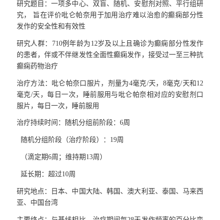
研究题目：一项多中心、双盲、随机、安慰剂对照、平行组研
究， 旨在评价吡仑帕奈用于加用治疗难以治愈的癫痫部分性
发作的安全性和有效性
研究人群：
710
例年龄为
12
岁及以上且确诊为癫痫部分性发作
的患者，伴或不伴继发性全面性癫痫发作，接受过一至三种抗
癫痫药物治疗
治疗方法：吡仑帕奈口服片，剂量为
4
毫克
/
天，
8
毫克
/
天和
12
毫克
/
天，每日一次，睡前服用与吡仑帕奈相对应的安慰剂口
服片，每日一次，睡前服用
治疗持续时间：随机分组前阶段：
6
周
随机分组阶段（治疗阶段）：
19
周
（滴定期
6
周；维持期
13
周）
延长期：超过
10
周
研究地点：日本、中国大陆、韩国、澳大利亚、泰国、马来西
亚、中国台湾
主要终点：与基线相比，治疗期间每
28
天发作频率的百分比变