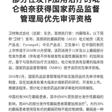
仑帕奈获得国家药品监督
管理局优先审评资格
卫材株式会社（总部：东京，首席执行官：内藤晴夫，以下简
称
“
卫材
”
）宣布，其原研抗癫痫药物（
AED
）吡仑帕奈（英文
产品名：
Fycompa®
；中文产品名：卫克泰
®
）在中国的新药
上市申请于
2018
年
10
月受理，该药适用于
12
岁及以上癫痫部分
性发作患者（伴有或不伴有继发性全面性癫痫发作）的加用治
疗。基于与现有的治疗方法相比，吡仑帕奈具有显著的临床效
益，国家药品监督管理局（
NMPA
）授予该药优先审评资格。
2016
年
2
月，国家药品监督管理局开始实施药品优先审评审批
制度，旨在加速具有重大临床价值新药的研究、开发和上市。
根据该程序，预计吡仑帕奈药品的审评审批时间将缩短。
中国约有
900
万癫痫患者，其中约
60%
受到部分发作性癫痫的
1
影响，而
40%
的部分发作性癫痫患者需要加用治疗
。大约
30%
的癫痫患者使用现有的抗癫痫药物不能控制病情。癫痫是一种