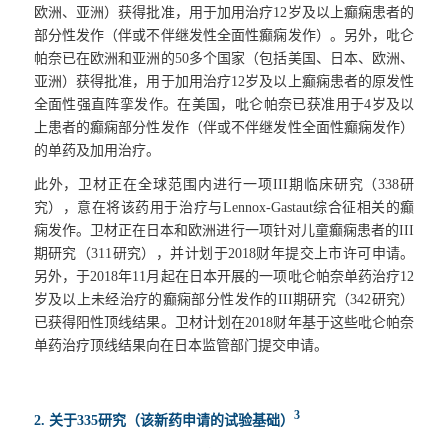
欧洲、亚洲）获得批准，用于加用治疗
12
岁及以上癫痫患者的
部分性发作（伴或不伴继发性全面性癫痫发作）。另外，吡仑
帕奈已在欧洲和亚洲的
50
多个国家（包括美国、日本、欧洲、
亚洲）获得批准，用于加用治疗
12
岁及以上癫痫患者的原发性
全面性强直阵挛发作。在美国，吡仑帕奈已获准用于
4
岁及以
上患者的癫痫部分性发作（伴或不伴继发性全面性癫痫发作）
的单药及加用治疗。
此外，卫材正在全球范围内进行一项
III
期临床研究（
338
研
究），意在将该药用于治疗与
Lennox-Gastaut
综合征相关的癫
痫发作。卫材正在日本和欧洲进行一项针对儿童癫痫患者的
III
期研究（
311
研究），并计划于
2018
财年提交上市许可申请。
另外，于
2018
年
11
月起在日本开展的一项吡仑帕奈单药治疗
12
岁及以上未经治疗的癫痫部分性发作的
III
期研究（
342
研究）
已获得阳性顶线结果。卫材计划在
2018
财年基于这些吡仑帕奈
单药治疗顶线结果向在日本监管部门提交申请。
3
2.
关于
335
研究（该新药申请的试验基础）