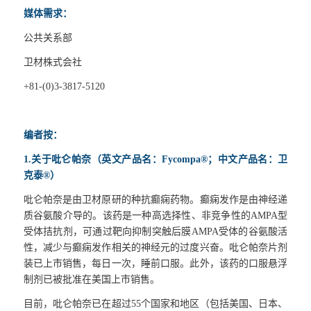
媒体需求：
公共关系部
卫材株式会社
+81-(0)3-3817-5120
编者按：
1.
关于吡仑帕奈（英文产品名：
Fycompa®
；中文产品名：卫
克泰
®
）
吡仑帕奈是由卫材原研的种抗癫痫药物。癫痫发作是由神经递
质谷氨酸介导的。该药是一种高选择性、非竞争性的
AMPA
型
受体拮抗剂，可通过靶向抑制突触后膜
AMPA
受体的谷氨酸活
性，减少与癫痫发作相关的神经元的过度兴奋。吡仑帕奈片剂
装已上市销售，每日一次，睡前口服。此外，该药的口服悬浮
制剂已被批准在美国上市销售。
目前，吡仑帕奈已在超过
55
个国家和地区（包括美国、日本、