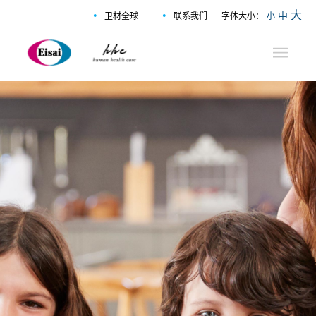
•
•
大
中
卫材全球
联系我们
字体大小：
小