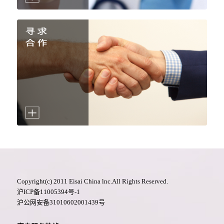
Copyright(c) 2011 Eisai China lnc.All Rights Reserved.
沪ICP备11005394号-1
沪公网安备31010602001439号