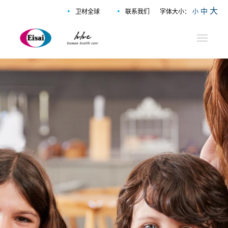
•
•
大
中
卫材全球
联系我们
字体大小：
小