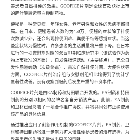
善患者自然排便的效果。GOOFICE片剂是全球首款获批上市
的胆汁酸转运蛋白抑制药物。
便秘是一种常见病。年轻女性、老年男性和女性的患病率都很
高。在日本，便秘患者人数约为450万。便秘的症状除了排便
次数减少外，还会出现排便困难、粪便干结等感觉症状。当这
些症状转为慢性时，许多患者的生活质量将严重下降。在日本
进行的一项安慰剂对照的双盲III期临床研究中（该试验作为药
物上市批准的基础），自发性肠道蠕动（主要终点）、完全自
发性肠道蠕动（次级终点）、首次自然排便时间、大便性状等
方面，GOOFICE片剂治疗组与安慰剂组相比均得到了统计学
显著性改善。没有观察到服药后发生严重的不良事件。
GOOFICE片剂是由EA制药和持田联合开发的。EA制药和持田
制药将分别以相同的品牌名各自分销该产品。此前，EA制药
和卫材已经签署了一项合作推广协议，并将共同公布正确使用
该产品的具体信息。
通过推出应用了创新作用机制的GOOFICE片剂，EA制药、卫
材和持田制药将进一步努力扩大慢性便秘患者的治疗选择，为
改善患者的生活质量做出更多的贡献。