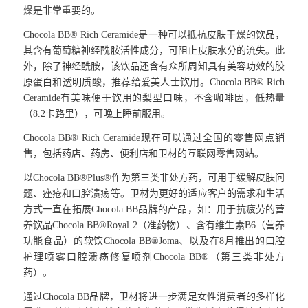
燥是非常重要的。
Chocola BB® Rich Ceramide是一种可以抵抗皮肤干燥的饮品，
其含有葡萄糖神经酰胺活性成分，可阻止皮肤水分的流失。此
外，除了神经酰胺，该饮品还含有众所周知具有美容功效的胶
原蛋白和透明质酸，推荐给爱美人士饮用。Chocola BB® Rich
Ceramide有美味便于饮用的梨型口味，不含咖啡因，低热量
（8.2卡路里），可晚上睡前服用。
Chocola BB® Rich Ceramide现在可以通过全国的零售网点销
售，包括药店、药房、便利店和卫材的互联网零售网站。
以Chocola BB®Plus®作为第三类非处方药，可用于缓解皮肤问
题、痤疮和口腔溃疡等。卫材为更好的适应客户的需求和生活
方式一直在拓展Chocola BB品牌的产品，如：用于抗疲劳的营
养饮品Chocola BB®Royal 2（准药物）、含有维生素B6（营养
功能食品）的软饮Chocola BB®Joma、以及在8月推出的口腔
护理喷雾口腔溃疡修复喷剂Chocola BB®（第三类非处方
药）。
通过Chocola BB品牌，卫材将进一步满足女性消费者的多样化