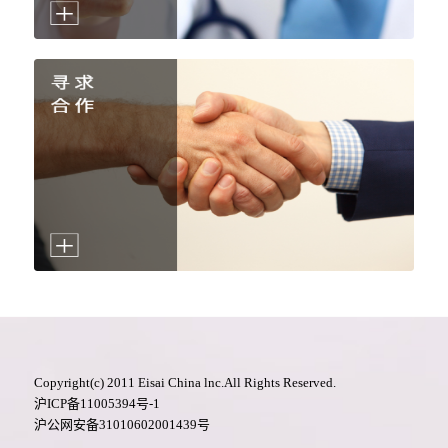
Copyright(c) 2011 Eisai China lnc.All Rights Reserved.
沪ICP备11005394号-1
沪公网安备31010602001439号