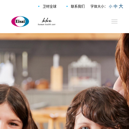
•
•
大
中
卫材全球
联系我们
字体大小：
小