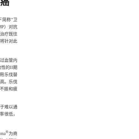
癌
下简称“卫
MP）对抗
治疗既往
将针对此
受过血管内
性的II期
使用乐伐替
高。乐伐
不振和疲
对于难以通
率很低，
®
ma
为商