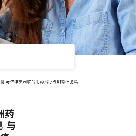
见 与依维莫司联合用药治疗晚期肾细胞癌
洲药
 与