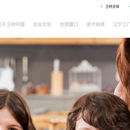
•
卫材全球
关于卫材中国
企业文化
合规窗口
求才纳贤
辽宁工