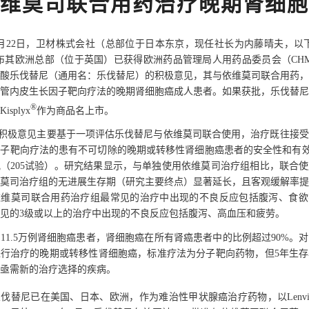
维莫司联合用药治疗晚期肾细胞
年7月22日，卫材株式会社（总部位于日本东京，现任社长为内藤晴夫，以
布其欧洲总部（位于英国）已获得欧洲药品管理局人用药品委员会（CH
酸乐伐替尼（通用名：乐伐替尼）的积极意见，其与依维莫司联合用药，
管内皮生长因子靶向疗法的晚期肾细胞癌成人患者。如果获批，乐伐替尼
®
splyx
作为商品名上市。
的积极意见主要基于一项评估乐伐替尼与依维莫司联合使用，治疗既往接
子靶向疗法的患有不可切除的晚期或转移性肾细胞癌患者的安全性和有效
（205试验）。研究结果显示，与单独使用依维莫司治疗组相比，联合
莫司治疗组的无进展生存期（研究主要终点）显著延长，且客观缓解率提
依维莫司联合用药治疗组最常见的治疗中出现的不良反应包括腹泻、食欲
见的3级或以上的治疗中出现的不良反应包括腹泻、高血压和疲劳。
11.5万例肾细胞癌患者，肾细胞癌在所有肾癌患者中的比例超过90%。
行治疗的晚期或转移性肾细胞癌，标准疗法为分子靶向药物，但5年生存
亟需新的治疗选择的疾病。
伐替尼已在美国、日本、欧洲，作为难治性甲状腺癌治疗药物，以Lenvi