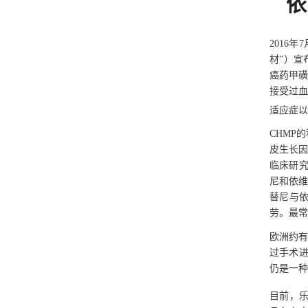
依
2016
材”）宣
癌药甲磺
接受过血
适应症以Ki
CHMP
皮生长因
临床研究
尼和依维
替尼与
劳。最常
欧洲约有
过手术进
仍是一种
目前，乐