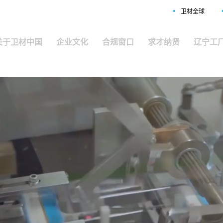
•
卫材全球
关于卫材中国
企业文化
合规窗口
求才纳贤
辽宁工