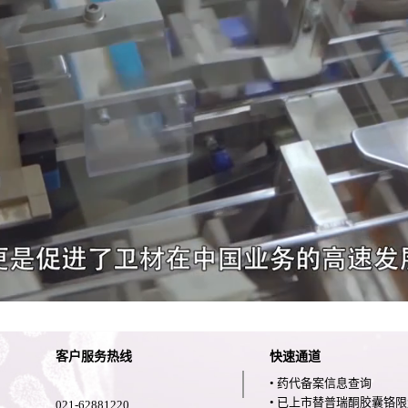
客户服务热线
快速通道
• 药代备案信息查询
• 已上市替普瑞酮胶囊铬
021-62881220