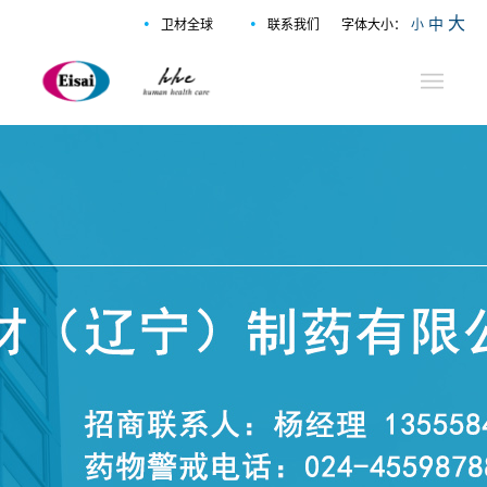
•
•
大
中
卫材全球
联系我们
字体大小：
小